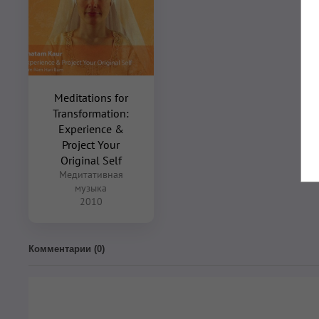
Meditations for
Transformation:
Experience &
Project Your
Original Self
Медитативная
музыка
2010
Комментарии (
0
)