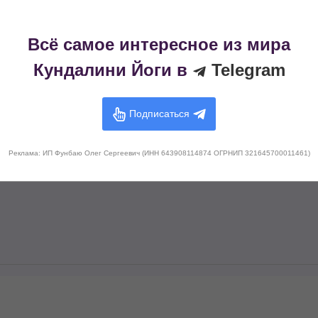
Всё самое интересное из мира
Кундалини Йоги в
Telegram
Подписаться
Реклама: ИП Фунбаю Олег Сергеевич (ИНН 643908114874 ОГРНИП 321645700011461)