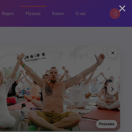
×
Видео
Музыка
Книги
О нас
×
›
Реклама