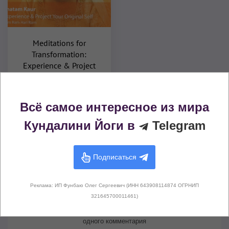
Meditations for
Transformation:
Experience & Project
Your Original Self
Медитативная музыка
2010
Всё самое интересное из мира
Кундалини Йоги в
Telegram
Комментарии (
0
)
Подписаться
Реклама: ИП Фунбаю Олег Сергеевич (ИНН 643908114874 ОГРНИП
321645700011461)
Здесь не опубликовано еще ни
одного комментария