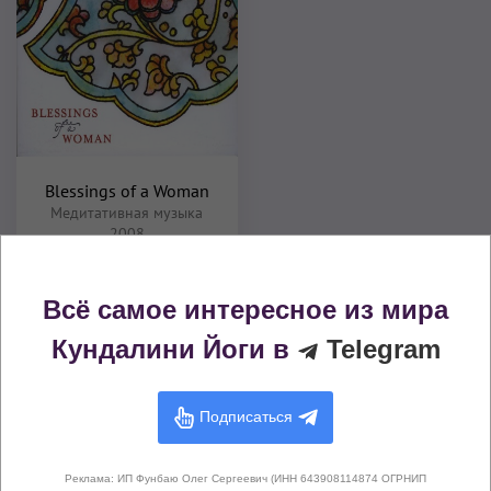
Blessings of a Woman
Медитативная музыка
2008
Всё самое интересное из мира
Комментарии (
0
)
Кундалини Йоги в
Telegram
Подписаться
Здесь не опубликовано еще ни
Реклама: ИП Фунбаю Олег Сергеевич (ИНН 643908114874 ОГРНИП