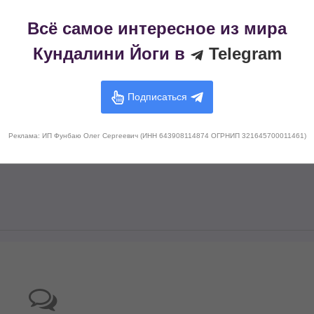
Всё самое интересное из мира
Кундалини Йоги в
Telegram
Подписаться
Реклама: ИП Фунбаю Олег Сергеевич (ИНН 643908114874 ОГРНИП 321645700011461)