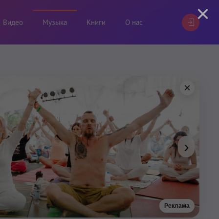
×
Видео
Музыка
Книги
О нас
×
›
Реклама