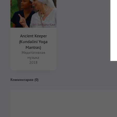
Ancient Keeper
(Kundalini Yoga
Mantras)
Медитативная
музыка
2018
Комментарии (
0
)