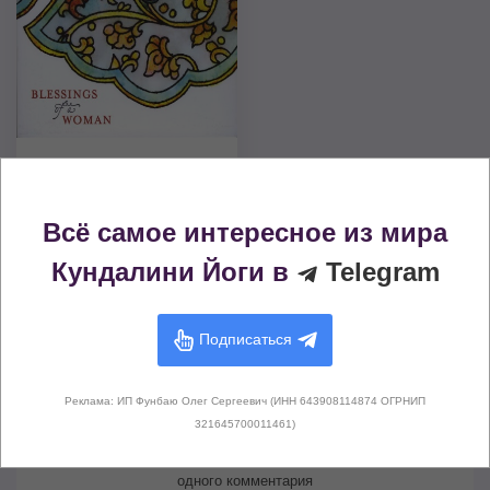
Blessings of a Woman
Медитативная музыка
2008
Всё самое интересное из мира
Кундалини Йоги в
Telegram
Комментарии (
0
)
Подписаться
Реклама: ИП Фунбаю Олег Сергеевич (ИНН 643908114874 ОГРНИП
321645700011461)
Здесь не опубликовано еще ни
одного комментария