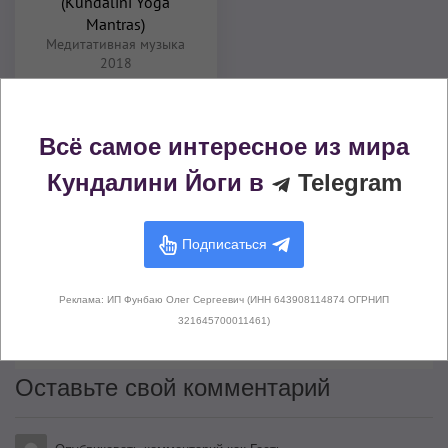
(Kundalini Yoga
Mantras)
Медитативная музыка
2018
Комментарии (
0
)
Всё самое интересное из мира
Кундалини Йоги в
Telegram
Подписаться
Здесь не опубликовано еще ни
Реклама: ИП Фунбаю Олег Сергеевич (ИНН 643908114874 ОГРНИП
одного комментария
321645700011461)
Оставьте свой комментарий