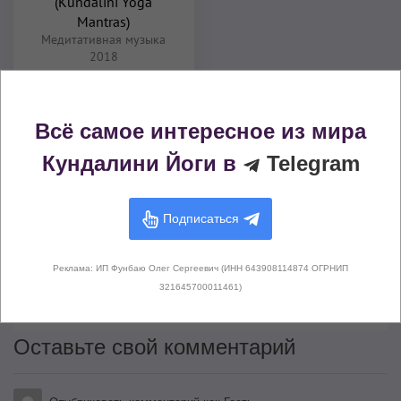
(Kundalini Yoga
Mantras)
Медитативная музыка
2018
Комментарии (
0
)
Всё самое интересное из мира
Кундалини Йоги в
Telegram
Подписаться
Здесь не опубликовано еще ни
Реклама: ИП Фунбаю Олег Сергеевич (ИНН 643908114874 ОГРНИП
одного комментария
321645700011461)
Оставьте свой комментарий