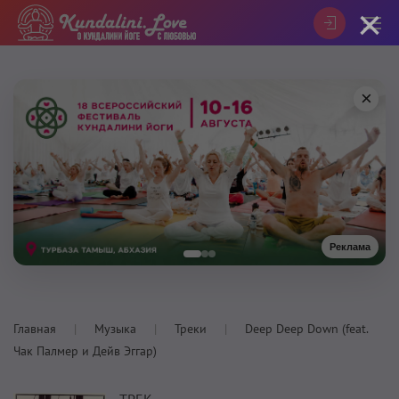
×
×
Реклама
Главная
Музыка
Треки
Deep Deep Down (feat.
Чак Палмер и Дейв Эггар)