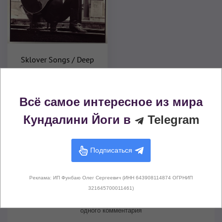
Sklover Songs / Deep
Deep Down
Медитативная музыка
2015
Всё самое интересное из мира
Кундалини Йоги в
Telegram
Комментарии (
0
)
Подписаться
Реклама: ИП Фунбаю Олег Сергеевич (ИНН 643908114874 ОГРНИП
321645700011461)
Здесь не опубликовано еще ни
одного комментария