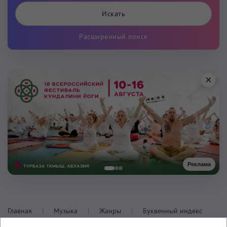
Расширенный поиск
×
Реклама
Главная
Музыка
Жанры
Буквенный индекс