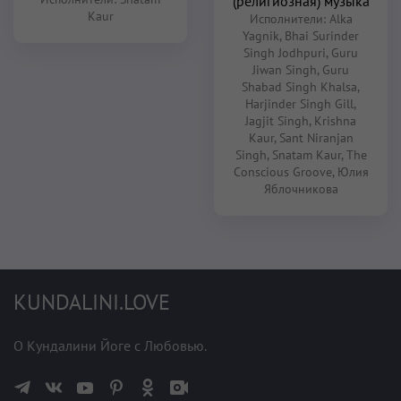
(религиозная) музыка
Kaur
Исполнители:
Alka
Yagnik
,
Bhai Surinder
Singh Jodhpuri
,
Guru
Jiwan Singh
,
Guru
Shabad Singh Khalsa
,
Harjinder Singh Gill
,
Jagjit Singh
,
Krishna
Kaur
,
Sant Niranjan
Singh
,
Snatam Kaur
,
The
Conscious Groove
,
Юлия
Яблочникова
KUNDALINI.LOVE
О Кундалини Йоге с Любовью.