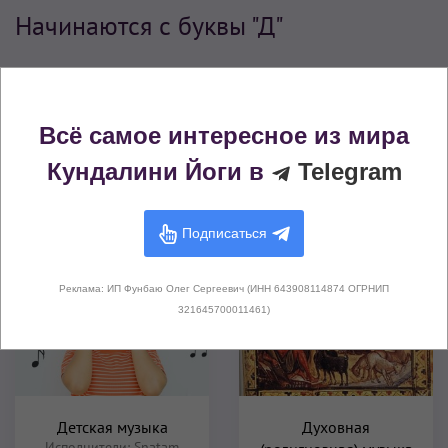
Начинаются с буквы "Д"
Д
М
Н
П
С
Всё самое интересное из мира
Найдено среди элементов
Кундалини Йоги в
Telegram
Подписаться
Реклама: ИП Фунбаю Олег Сергеевич (ИНН 643908114874 ОГРНИП
321645700011461)
Детская музыка
Духовная
Исполнители:
Snatam