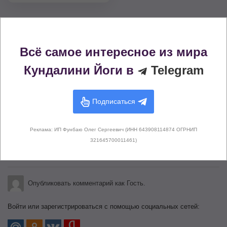
Комментарии (
0
)
Всё самое интересное из мира
Кундалини Йоги в
Telegram
Здесь не опубликовано еще ни
Подписаться
одного комментария
Реклама: ИП Фунбаю Олег Сергеевич (ИНН 643908114874 ОГРНИП
321645700011461)
Оставьте свой комментарий
Опубликовать комментарий как Гость.
Войти или зарегистрироваться с помощью социальных сетей: