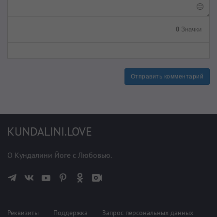
0
Значки
Отправить комментарий
KUNDALINI.LOVE
О Кундалини Йоге с Любовью.
Реквизиты
Поддержка
Запрос персональных данных