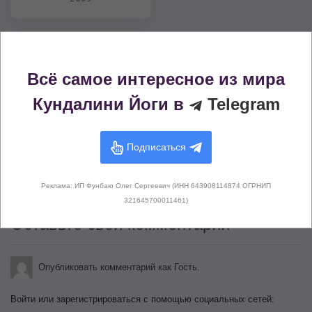
Комментарии (
0
)
Всё самое интересное из мира
Кундалини Йоги в
Telegram
Подписаться
Здесь не опубликовано еще ни
одного комментария
Реклама: ИП Фунбаю Олег Сергеевич (ИНН 643908114874 ОГРНИП
321645700011461)
Оставьте свой комментарий
Опубликовать комментарий как Гость.
Войти или зарегистрироваться с помощью социальных сетей: