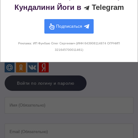
Кундалини Йоги в
Telegram
Оставьте свой комментарий
Подписаться
Опубликовать комментарий как Гость.
Реклама: ИП Фунбаю Олег Сергеевич (ИНН 643908114874 ОГРНИП
321645700011461)
Войти или зарегистрироваться с помощью социальных сетей:
Войти по логину и паролю
Имя (Обязательно)
Email (Обязательно)