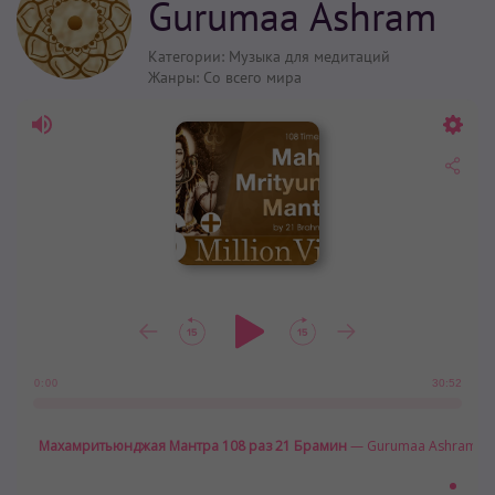
Gurumaa Ashram
Категории:
Музыка для медитаций
Жанры:
Со всего мира
30:52
0:00
Махамритьюнджая Мантра 108 раз 21 Брамин
— Gurumaa Ashram (00