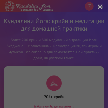
×
Кундалини Йога: крийи и медитации
для домашней практики
Более 200 крий и 300 медитаций в традиции Йоги
Бхаджана — с описаниями, иллюстрациями, таймером и
музыкой. Всё собрано для самостоятельной практики
дома, на русском языке.
204+ крийи
Выбрать крийю для практики →