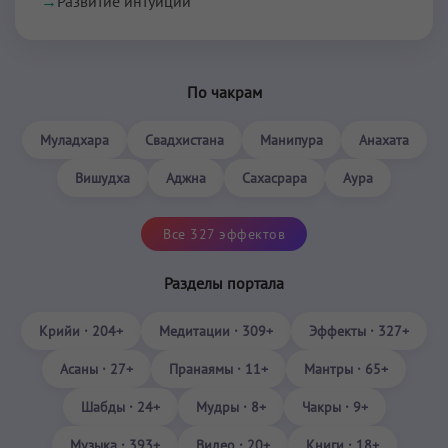
→
Развитие интуиции
По чакрам
Муладхара
Свадхистана
Манипура
Анахата
Вишудха
Аджна
Сахасрара
Аура
Все 327 эффектов
Разделы портала
Крийи · 204+
Медитации · 309+
Эффекты · 327+
Асаны · 27+
Пранаямы · 11+
Мантры · 65+
Шабды · 24+
Мудры · 8+
Чакры · 9+
Музыка · 393+
Видео · 20+
Книги · 18+