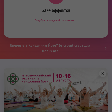
327+ эффектов
Подобрать под своё состояние →
Впервые в Кундалини Йоге? Быстрый старт для
новичков
×