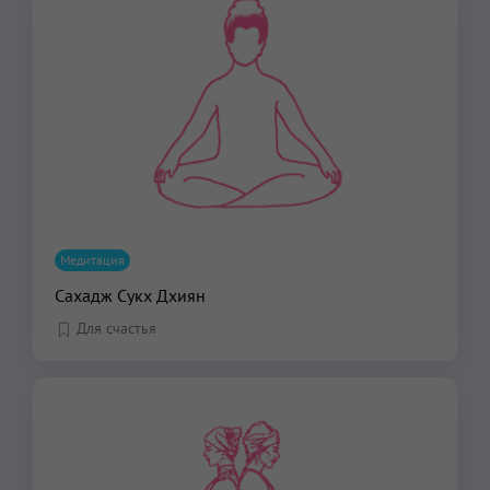
Медитация
Сахадж Сукх Дхиян
Для счастья