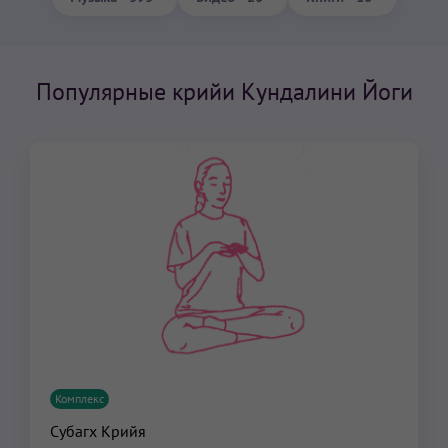
Популярные крийи Кундалини Йоги
Комплекс
Субагх Крийя