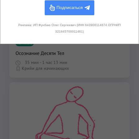
Подписаться
Реклама: ИП Фунбаю Олег Сергеевич (ИНН 643908114874 ОГРНИП
321645700011461)
Комплекс
Осознание Десяти Тел
35 мин
- 1 час 13 мин
Крийи для начинающих